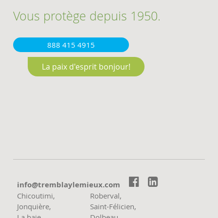
Vous protège depuis 1950.
888 415 4915
La paix d'esprit bonjour!


moc.xueimelyalbmert@ofni
Chicoutimi,
Roberval,
Jonquière,
Saint-Félicien,
La baie
Dolbeau