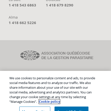
1 418 543 6863
1 418 679 8290
Alma
1 418 662 5226
We use cookies to personalize content and ads, to provide
social media features and to analyze our traffic. We also
share information about your use of our site with our
social media, advertising and analytics partners. You can
©
Droit d'auteur
Groupe Tremblay Lemieux
change your cookie settings at any time by selecting
“Manage Cookies”.
Cookie policy
développement web : Facteur M