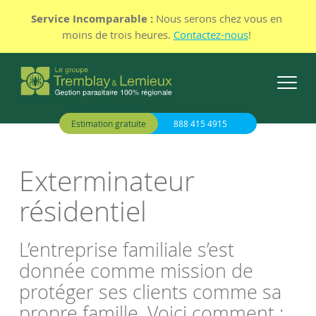
Service Incomparable :
Nous serons chez vous en
moins de trois heures.
Contactez-nous
!
Estimation gratuite
888 415 4915
Exterminateur
résidentiel
L’entreprise familiale s’est
donnée comme mission de
protéger ses clients comme sa
propre famille. Voici comment ;