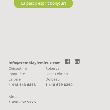
La paix d'esprit bonjour!


moc.xueimelyalbmert@ofni
Chicoutimi,
Roberval,
Jonquière,
Saint-Félicien,
La baie
Dolbeau
1 418 543 6863
1 418 679 8290
Alma
1 418 662 5226