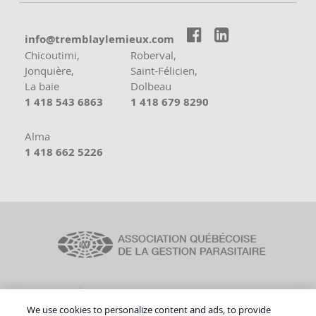


moc.xueimelyalbmert@ofni
Chicoutimi,
Roberval,
Jonquière,
Saint-Félicien,
La baie
Dolbeau
1 418 543 6863
1 418 679 8290
Alma
1 418 662 5226
We use cookies to personalize content and ads, to provide