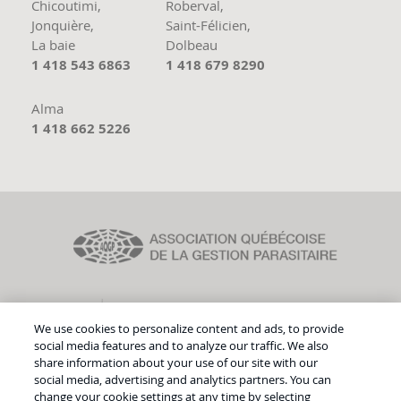
Chicoutimi,
Roberval,
Jonquière,
Saint-Félicien,
La baie
Dolbeau
1 418 543 6863
1 418 679 8290
Alma
1 418 662 5226
We use cookies to personalize content and ads, to provide
social media features and to analyze our traffic. We also
share information about your use of our site with our
social media, advertising and analytics partners. You can
©
Droit d'auteur
Groupe Tremblay Lemieux
change your cookie settings at any time by selecting