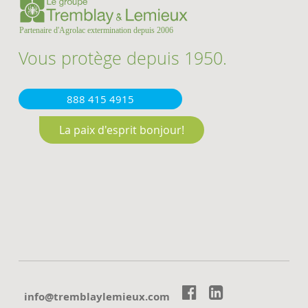
Vous protège depuis 1950.
888 415 4915
La paix d'esprit bonjour!


moc.xueimelyalbmert@ofni