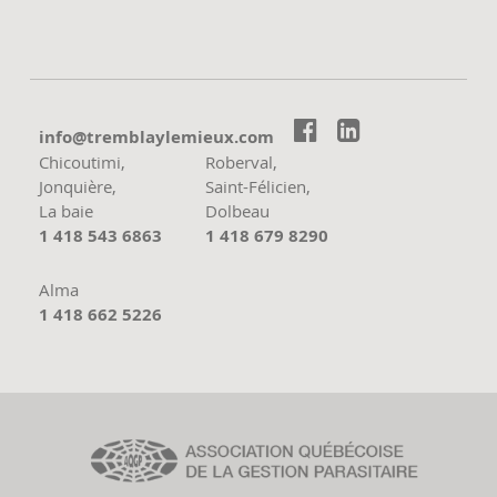


moc.xueimelyalbmert@ofni
Chicoutimi,
Roberval,
Jonquière,
Saint-Félicien,
La baie
Dolbeau
1 418 543 6863
1 418 679 8290
Alma
1 418 662 5226